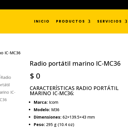
INICIO
PRODUCTOS
SERVICIOS
ino IC-MC36
Radio portátil marino IC-MC36
$
0
CARACTERÍSTICAS RADIO PORTÁTIL
MARINO IC-MC36:
Marca:
Icom
Modelo:
M36
Dimensiones:
62×139.5×43 mm
Peso:
295 g (10.4 oz)