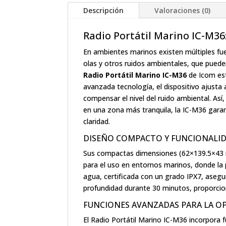
Descripción
Valoraciones (0)
Radio Portátil Marino IC-M3
En ambientes marinos existen múltiples fu
olas y otros ruidos ambientales, que puede
Radio Portátil Marino IC-M36
de Icom est
avanzada tecnología, el dispositivo ajusta
compensar el nivel del ruido ambiental. As
en una zona más tranquila, la IC-M36 gara
claridad.
DISEÑO COMPACTO Y FUNCIONALID
Sus compactas dimensiones (62×139.5×43 mm
para el uso en entornos marinos, donde la 
agua, certificada con un grado IPX7, asegu
profundidad durante 30 minutos, proporcion
FUNCIONES AVANZADAS PARA LA OP
El Radio Portátil Marino IC-M36 incorpora fun