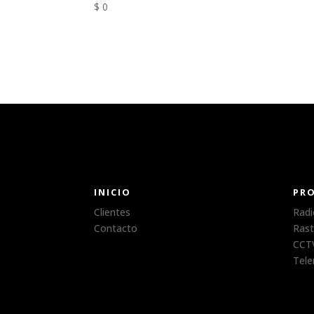
$
0
INICIO
PR
Clientes
Radi
Contacto
Rast
CCTV
Tele