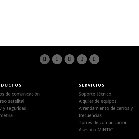
ODUCTOS
SERVICIOS
os de comunicación
Soporte técnico
reo satelital
Alquiler de equipos
 y seguridad
Arrendamiento de cerros y
metría
frecuencias
Torres de comunicación
Asesoría MINTIC