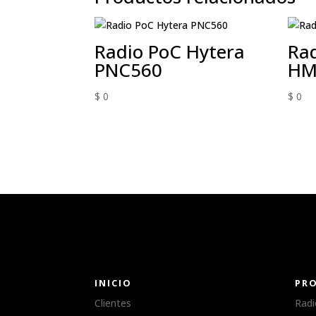
Radio PoC Hytera
Rad
PNC560
HM
$
0
$
0
INICIO
PR
Clientes
Radi