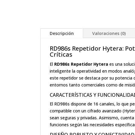
Descripción
Valoraciones (0)
RD986s Repetidor Hytera: Po
Críticas
El
RD986s Repetidor Hytera
es una soluc
inteligente la operatividad en modos analóg
este repetidor se destaca por su potencia 
entornos tanto comerciales como de misión
CARACTERÍSTICAS Y FUNCIONALID
El RD986s dispone de 16 canales, lo que p
compatible con un cifrado avanzado (Hyter
sean seguras y privadas. Asimismo, cuenta 
funciones según las necesidades específicas
DISEÑO ROBUSTO Y CONECTIVIDA