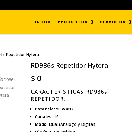
INICIO
PRODUCTOS
SERVICIOS
6s Repetidor Hytera
RD986s Repetidor Hytera
$
0
CARACTERÍSTICAS RD986s
REPETIDOR:
Potencia:
50 Watts
Canales:
16
Modo:
Dual (Análogo y Digital)
Sí (vía PSU):
Incluido