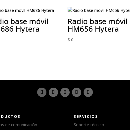
io base móvil
Radio base móvil
686 Hytera
HM656 Hytera
$
0
ODUCTOS
SERVICIOS
os de comunicación
Soporte técnico