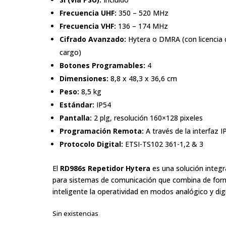
Frecuencia UHF:
350 – 520 MHz
Frecuencia VHF:
136 – 174 MHz
Cifrado Avanzado:
Hytera o DMRA (con licencia 
cargo)
Botones Programables:
4
Dimensiones:
8,8 x 48,3 x 36,6 cm
Peso:
8,5 kg
Estándar:
IP54
Pantalla:
2 plg, resolución 160×128 pixeles
Programación Remota:
A través de la interfaz I
Protocolo Digital:
ETSI-TS102 361-1,2 & 3
El
RD986s Repetidor Hytera
es una solución integr
para sistemas de comunicación que combina de for
inteligente la operatividad en modos analógico y digi
Sin existencias