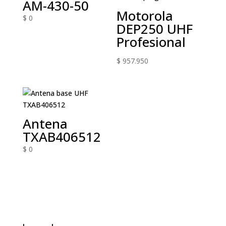
AM-430-50
Motorola
$
0
DEP250 UHF
Profesional
$
957.950
Antena
TXAB406512
$
0