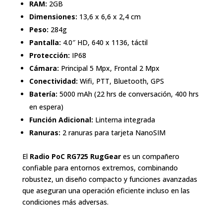
RAM:
2GB
Dimensiones:
13,6 x 6,6 x 2,4 cm
Peso:
284g
Pantalla:
4.0″ HD, 640 x 1136, táctil
Protección:
IP68
Cámara:
Principal 5 Mpx, Frontal 2 Mpx
Conectividad:
Wifi, PTT, Bluetooth, GPS
Batería:
5000 mAh (22 hrs de conversación, 400 hrs
en espera)
Función Adicional:
Linterna integrada
Ranuras:
2 ranuras para tarjeta NanoSIM
El
Radio PoC RG725 RugGear
es un compañero
confiable para entornos extremos, combinando
robustez, un diseño compacto y funciones avanzadas
que aseguran una operación eficiente incluso en las
condiciones más adversas.