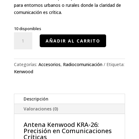
para entornos urbanos o rurales donde la claridad de
comunicación es crítica.
10 disponibles
Antena
AÑADIR AL CARRITO
Kenwood
KRA-
26
cantidad
Categorías:
Accesorios
,
Radiocomunicación
Etiqueta:
Kenwood
Descripción
Valoraciones (0)
Antena Kenwood KRA-26:
Precisión en Comunicaciones
Críticas