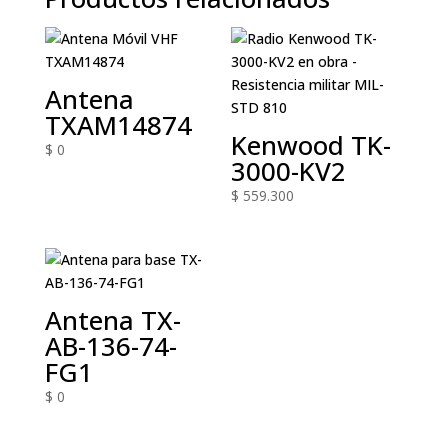
Antena
TXAM14874
Kenwood TK-
$
0
3000-KV2
$
559.300
Antena TX-
AB-136-74-
FG1
$
0