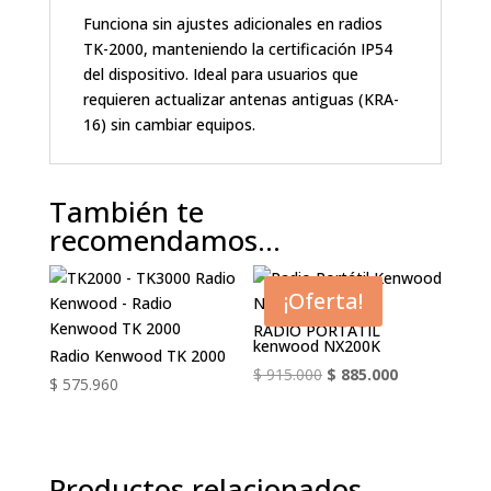
Funciona sin ajustes adicionales en radios
TK-2000, manteniendo la certificación IP54
del dispositivo. Ideal para usuarios que
requieren actualizar antenas antiguas (KRA-
16) sin cambiar equipos.
También te
recomendamos…
¡Oferta!
RADIO PORTATIL
kenwood NX200K
Radio Kenwood TK 2000
El
El
$
915.000
$
885.000
$
575.960
precio
precio
original
actual
era:
es:
$ 915.000.
$ 885.000.
Productos relacionados