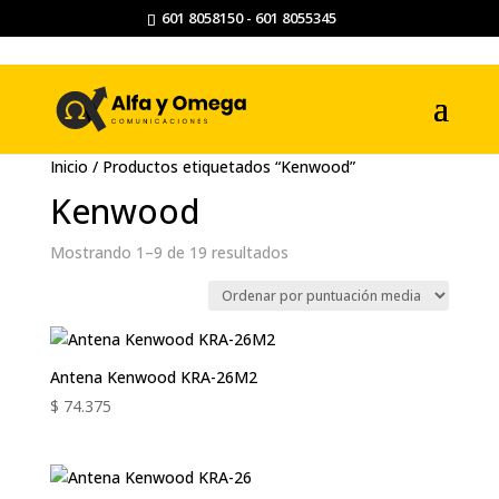
601 8058150 - 601 8055345
Inicio
/ Productos etiquetados “Kenwood”
Kenwood
Ordenado
Mostrando 1–9 de 19 resultados
por
puntuación
media
Antena Kenwood KRA-26M2
$
74.375