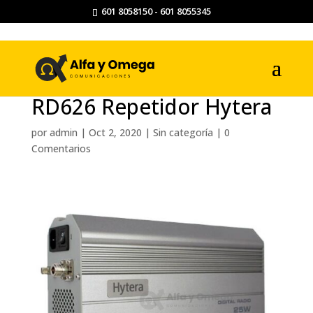
601 8058150 - 601 8055345
RD626 Repetidor Hytera
por
admin
|
Oct 2, 2020
|
Sin categoría
|
0
Comentarios