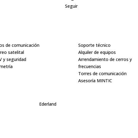
Seguir
ductos
Servicios
os de comunicación
Soporte técnico
reo satelital
Alquiler de equipos
 y seguridad
Arrendamiento de cerros y
metría
frecuencias
Torres de comunicación
Asesoría MINTIC
Sitio Diseñador por:
Ederland
– Alfa & Omega Comunicaciones © 202