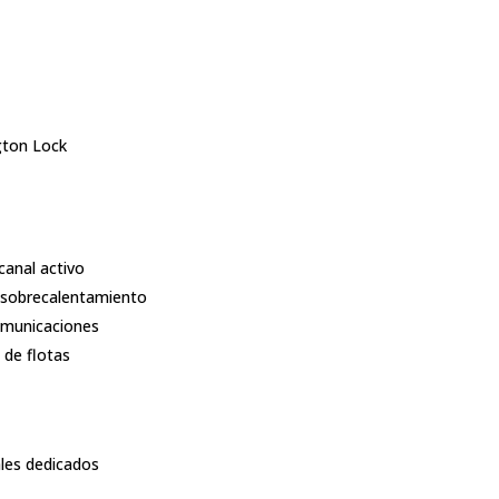
gton Lock
anal activo
 sobrecalentamiento
omunicaciones
 de flotas
les dedicados