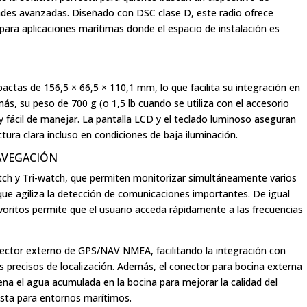
ades avanzadas. Diseñado con DSC clase D, este radio ofrece
 para aplicaciones marítimas donde el espacio de instalación es
ctas de 156,5 × 66,5 × 110,1 mm, lo que facilita su integración en
ás, su peso de 700 g (o 1,5 lb cuando se utiliza con el accesorio
y fácil de manejar. La pantalla LCD y el teclado luminoso aseguran
ctura clara incluso en condiciones de baja iluminación.
AVEGACIÓN
ch y Tri-watch, que permiten monitorizar simultáneamente varios
 que agiliza la detección de comunicaciones importantes. De igual
voritos permite que el usuario acceda rápidamente a las frecuencias
nector externo de GPS/NAV NMEA, facilitando la integración con
 precisos de localización. Además, el conector para bocina externa
na el agua acumulada en la bocina para mejorar la calidad del
usta para entornos marítimos.