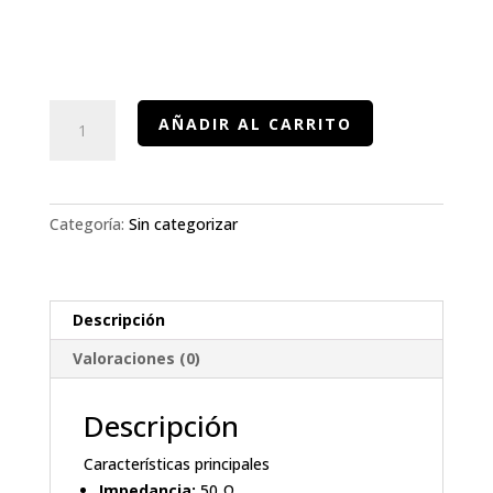
Conector
AÑADIR AL CARRITO
Mini
UHF
Macho
RFU-
Categoría:
Sin categorizar
600
cantidad
Descripción
Valoraciones (0)
Descripción
Características principales
Impedancia:
50 Ω.