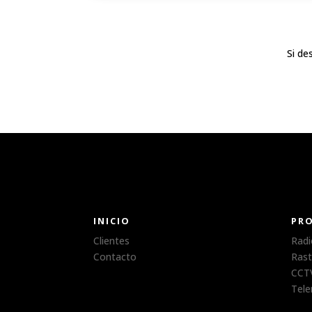
Si de
INICIO
PR
Clientes
Radi
Contacto
Rast
CCTV
Tele