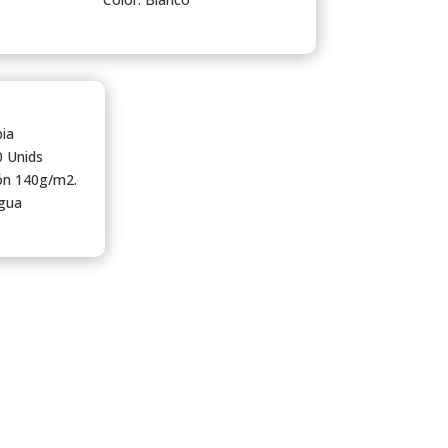
ia
0 Unids
ión 140g/m2.
agua