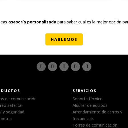
seas
asesoría personalizada
para saber cual es la mejor opción pa
HABLEMOS
ODUCTOS
SERVICIOS
os de comunicación
Soporte técnico
reo satelital
Alquiler de equipos
 y seguridad
Arrendamiento de cerros y
metría
frecuencias
Torres de comunicación