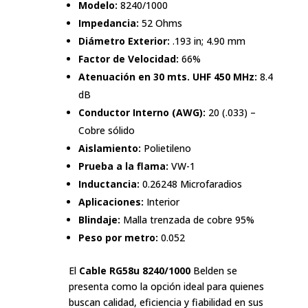
Modelo:
8240/1000
Impedancia:
52 Ohms
Diámetro Exterior:
.193 in; 4.90 mm
Factor de Velocidad:
66%
Atenuación en 30 mts. UHF 450 MHz:
8.4
dB
Conductor Interno (AWG):
20 (.033) –
Cobre sólido
Aislamiento:
Polietileno
Prueba a la flama:
VW-1
Inductancia:
0.26248 Microfaradios
Aplicaciones:
Interior
Blindaje:
Malla trenzada de cobre 95%
Peso por metro:
0.052
El
Cable RG58u 8240/1000
Belden se
presenta como la opción ideal para quienes
buscan calidad, eficiencia y fiabilidad en sus