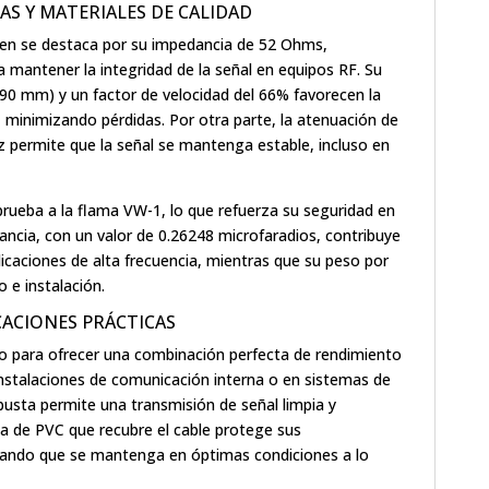
AS Y MATERIALES DE CALIDAD
en se destaca por su impedancia de 52 Ohms,
a mantener la integridad de la señal en equipos RF. Su
4.90 mm) y un factor de velocidad del 66% favorecen la
, minimizando pérdidas. Por otra parte, la atenuación de
 permite que la señal se mantenga estable, incluso en
 prueba a la flama VW-1, lo que refuerza su seguridad en
ctancia, con un valor de 0.26248 microfaradios, contribuye
caciones de alta frecuencia, mientras que su peso por
o e instalación.
CACIONES PRÁCTICAS
o para ofrecer una combinación perfecta de rendimiento
 instalaciones de comunicación interna o en sistemas de
usta permite una transmisión de señal limpia y
a de PVC que recubre el cable protege sus
ando que se mantenga en óptimas condiciones a lo