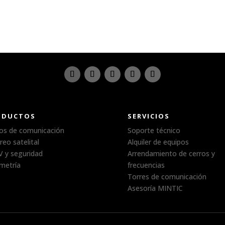
ODUCTOS
SERVICIOS
os de comunicación
Soporte técnico
reo satelital
Alquiler de equipos
 y seguridad
Arrendamiento de cerros y
metría
frecuencias
Torres de comunicación
Asesoría MINTIC