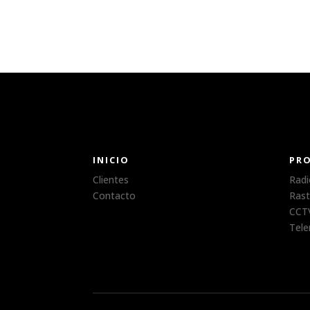
INICIO
PR
Clientes
Radi
Contacto
Rast
CCTV
Tele