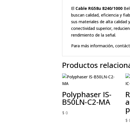
El
Cable RG58u 8240/1000
Bel
buscan calidad, eficiencia y fi
sus materiales de alta calidad 
conectividad superior, reducie
rendimiento de la señal.
Para más información, contáct
Productos relacion
Polyphaser IS-
R
B50LN-C2-MA
a
p
$
0
$