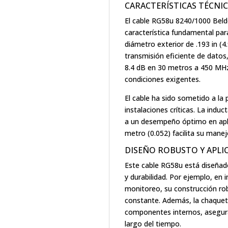
CARACTERÍSTICAS TÉCNIC
El cable RG58u 8240/1000 Beld
característica fundamental par
diámetro exterior de .193 in (
transmisión eficiente de datos
8.4 dB en 30 metros a 450 MHz
condiciones exigentes.
El cable ha sido sometido a la
instalaciones críticas. La indu
a un desempeño óptimo en apli
metro (0.052) facilita su manej
DISEÑO ROBUSTO Y APLI
Este cable RG58u está diseñad
y durabilidad. Por ejemplo, en
monitoreo, su construcción rob
constante. Además, la chaquet
componentes internos, asegur
largo del tiempo.